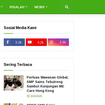
RISALAH
NEWS
Sosial Media Kami
3.6k
3.2k
4.2k
Sering Terbaca
Perluas Wawasan Global,
SMP Sains Tebuireng
Sambut Kunjungan ME
Care Hong Kong
8/04/2026