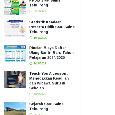
PPDB SMP Sains
Tebuireng
9/15/2020
Statistik Keadaan
Peserta Didik SMP Sains
Tebuireng
10/11/2022
Rincian Biaya Daftar
Ulang Santri Baru Tahun
Pelajaran 2024/2025
1/19/2024
Teach You A Lesson :
Menegakkan Keadilan
dan Wibawa Guru di
Sekolah
7/29/2026
Sejarah SMP Sains
Tebuireng
9/10/2020