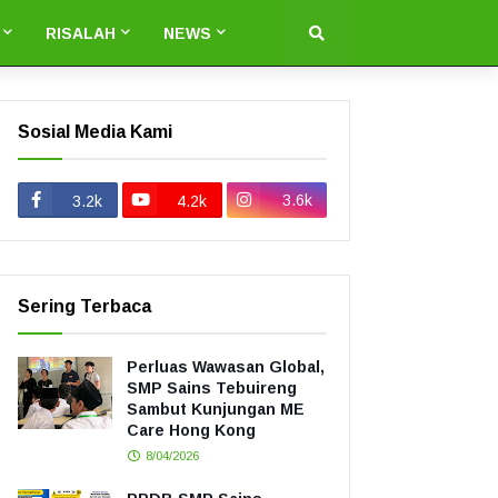
RISALAH
NEWS
Sosial Media Kami
3.6k
3.2k
4.2k
Sering Terbaca
Perluas Wawasan Global,
SMP Sains Tebuireng
Sambut Kunjungan ME
Care Hong Kong
8/04/2026