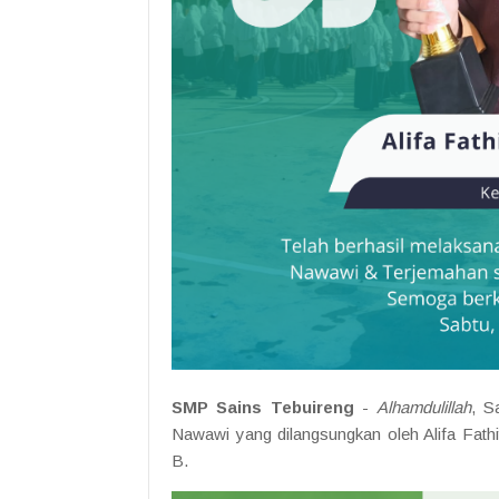
SMP Sains Tebuireng
-
Alhamdulillah
, S
Nawawi yang dilangsungkan oleh Alifa Fath
B.