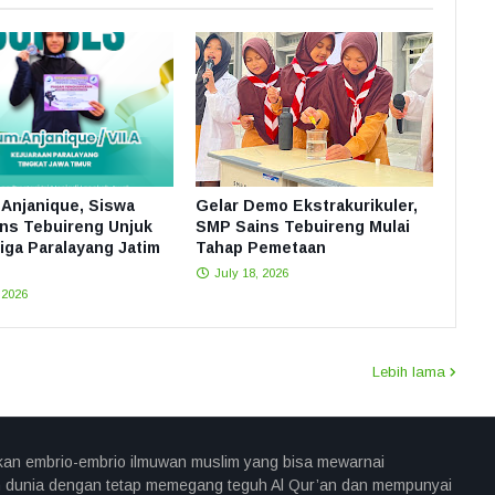
Anjanique, Siswa
Gelar Demo Ekstrakurikuler,
ns Tebuireng Unjuk
SMP Sains Tebuireng Mulai
Liga Paralayang Jatim
Tahap Pemetaan
July 18, 2026
 2026
Lebih lama
an embrio-embrio ilmuwan muslim yang bisa mewarnai
 dunia dengan tetap memegang teguh Al Qur’an dan mempunyai