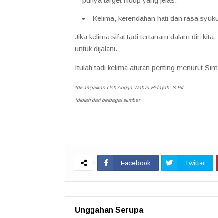
punya target hidup yang jelas.
Kelima, kerendahan hati dan rasa syuku
Jika kelima sifat tadi tertanam dalam diri k
untuk dijalani.
Itulah tadi kelima aturan penting menurut
*disampaikan oleh Angga Wahyu Hidayah, S.Pd
*diolah dari berbagai sumber
Facebook
Twitter
Unggahan Serupa