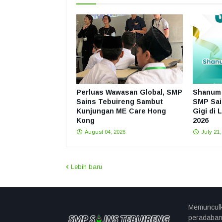
Perluas Wawasan Global, SMP
Shanum 
Sains Tebuireng Sambut
SMP Sai
Kunjungan ME Care Hong
Gigi di 
Kong
2026
August 04, 2026
July 21,
Lebih baru
Memunculk
peradaban