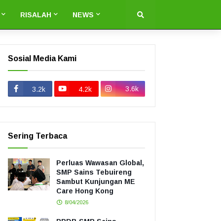
RISALAH
NEWS
Sosial Media Kami
3.6k
3.2k
4.2k
Sering Terbaca
Perluas Wawasan Global,
SMP Sains Tebuireng
Sambut Kunjungan ME
Care Hong Kong
8/04/2026