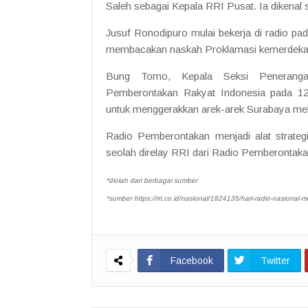
Saleh sebagai Kepala RRI Pusat. Ia dikenal s
Jusuf Ronodipuro mulai bekerja di radio 
membacakan naskah Proklamasi kemerdekaa
Bung Tomo, Kepala Seksi Penerangan
Pemberontakan Rakyat Indonesia pada 1
untuk menggerakkan arek-arek Surabaya me
Radio Pemberontakan menjadi alat strateg
seolah direlay RRI dari Radio Pemberontaka
*diolah dari berbagai sumber
*sumber
https://rri.co.id/nasional/1824135/hari-radio-nasional
Facebook
Twitter