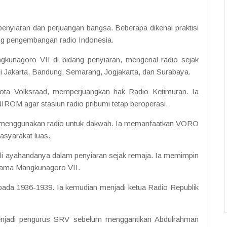
enyiaran dan perjuangan bangsa. Beberapa dikenal praktisi
ng pengembangan radio Indonesia.
kunagoro VII di bidang penyiaran, mengenal radio sejak
i Jakarta, Bandung, Semarang, Jogjakarta, dan Surabaya.
ggota Volksraad, memperjuangkan hak Radio Ketimuran. Ia
ROM agar stasiun radio pribumi tetap beroperasi.
gh, menggunakan radio untuk dakwah. Ia memanfaatkan VORO
syarakat luas.
ili ayahandanya dalam penyiaran sejak remaja. Ia memimpin
 nama Mangkunagoro VII.
da 1936-1939. Ia kemudian menjadi ketua Radio Republik
enjadi pengurus SRV sebelum menggantikan Abdulrahman