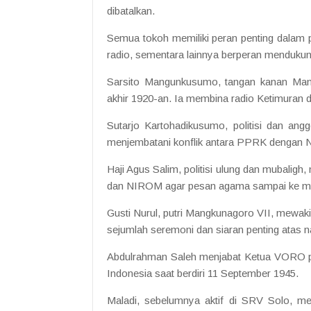
dibatalkan.
Semua tokoh memiliki peran penting dalam p
radio, sementara lainnya berperan menduku
Sarsito Mangunkusumo, tangan kanan Mang
akhir 1920-an. Ia membina radio Ketimuran d
Sutarjo Kartohadikusumo, politisi dan an
menjembatani konflik antara PPRK dengan NI
Haji Agus Salim, politisi ulung dan mubali
dan NIROM agar pesan agama sampai ke ma
Gusti Nurul, putri Mangkunagoro VII, mewak
sejumlah seremoni dan siaran penting atas
Abdulrahman Saleh menjabat Ketua VORO pa
Indonesia saat berdiri 11 September 1945.
Maladi, sebelumnya aktif di SRV Solo, m