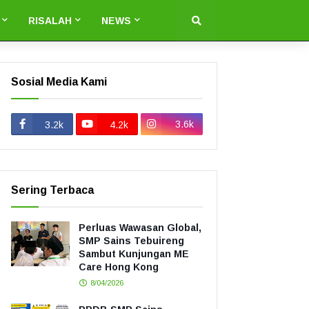
RISALAH
NEWS
Sosial Media Kami
3.6k
3.2k
4.2k
Sering Terbaca
Perluas Wawasan Global,
SMP Sains Tebuireng
Sambut Kunjungan ME
Care Hong Kong
8/04/2026