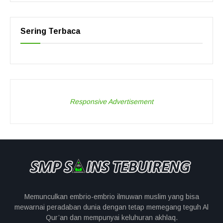
Sering Terbaca
Responsive Advertisement
Memunculkan embrio-embrio ilmuwan muslim yang bisa
mewarnai peradaban dunia dengan tetap memegang teguh Al
Qur’an dan mempunyai keluhuran akhlaq.