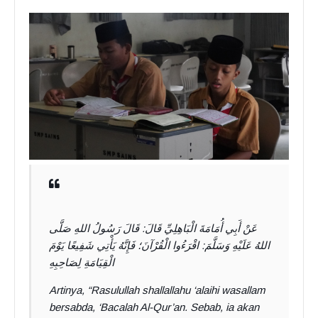
عَنْ أَبِي أُمَامَةَ الْبَاهِلِيِّ قَالَ: قَالَ رَسُولُ اللهِ صَلَّى
اللهُ عَلَيْهِ وَسَلَّمَ: اقْرَءُوا الْقُرْآنَ؛ فَإِنَّهُ يَأْتِي شَفِيعًا يَوْمَ
الْقِيَامَةِ لِصَاحِبِهِ
Artinya, “Rasulullah shallallahu ‘alaihi wasallam
bersabda, ‘Bacalah Al-Qur’an. Sebab, ia akan