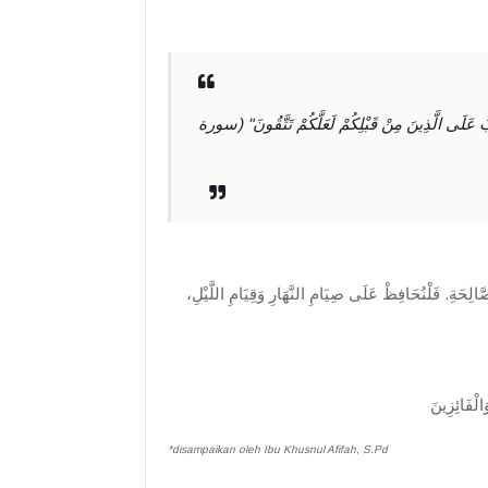
تِبَ عَلَى الَّذِينَ مِنْ قَبْلِكُمْ لَعَلَّكُمْ تَتَّقُونَ" (سورة
صَّالِحَةِ. فَلْنُحَافِظْ عَلَى صِيَامِ النَّهَارِ وَقِيَامِ اللَّيْلِ
*disampaikan oleh Ibu Khusnul Afifah, S.Pd