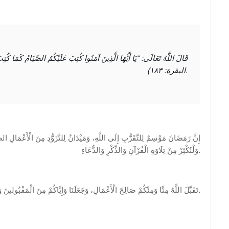
قَالَ اللَّهُ تَعَالَى: "يَا أَيُّهَا الَّذِينَ آمَنُوا كُتِبَ عَلَيْكُمُ الصِّيَامُ كَمَا كُ
البقرة: ١٨٣).
إِنَّ رَمَضَانَ مَوْسِمٌ لِلتَّقَرُّبِ إِلَى اللَّهِ، وَمَيْدَانٌ لِلتَّزَوُّدِ مِنَ الْأَعْمَالِ ال،
وَلْنُكْثِرْ مِنْ تِلَاوَةِ الْقُرْآنِ وَالذِّكْرِ وَالدُّعَاءِ.
تَقَبَّلَ اللَّهُ مِنَّا وَمِنْكُمْ صَالِحَ الْأَعْمَالِ، وَجَعَلَنَا وَإِيَّاكُمْ مِنَ الْمَقْبُولِينَ وَالْفَائِزِينَ.