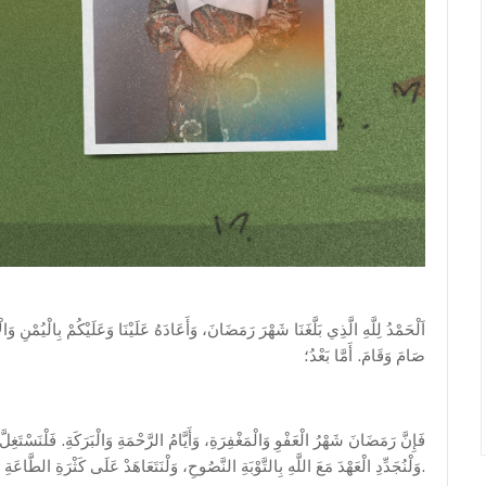
اَلْحَمْدُ لِلَّهِ الَّذِي بَلَّغَنَا شَهْرَ رَمَضَانَ، وَأَعَادَهُ عَلَيْنَا وَعَلَيْكُمْ بِالْيُمْنِ وَ
صَامَ وَقَامَ. أَمَّا بَعْدُ؛
فَإِنَّ رَمَضَانَ شَهْرُ الْعَفْوِ وَالْمَغْفِرَةِ، وَأَيَّامُ الرَّحْمَةِ وَالْبَرَكَةِ. فَلْنَسْتَغِ،
وَلْنُجَدِّدِ الْعَهْدَ مَعَ اللَّهِ بِالتَّوْبَةِ النَّصُوحِ، وَلْنَتَعَاهَدْ عَلَى كَثْرَةِ الطَّاعَةِ وَالْعِبَادَةِ.