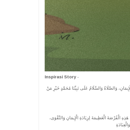
Inspirasi Story
-
الْإِيمَانِ، وَالصَّلَاةُ وَالسَّلَامُ عَلَى نَبِيِّنَا مُحَمَّدٍ خَيْرِ مَنْ
لَّ هَذِهِ الْفُرْصَةَ الْعَظِيمَةَ لِزِيَادَةِ الْإِيمَانِ وَالتَّقْوَى