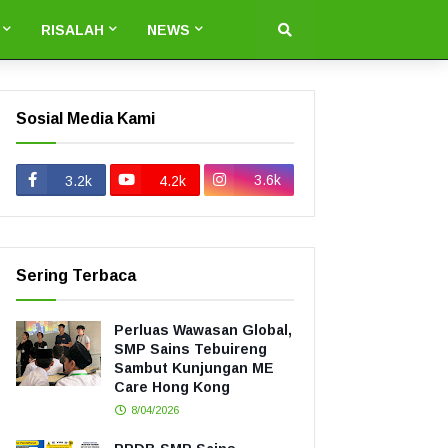
RISALAH
NEWS
Sosial Media Kami
3.6k
3.2k
4.2k
Sering Terbaca
Perluas Wawasan Global,
SMP Sains Tebuireng
Sambut Kunjungan ME
Care Hong Kong
8/04/2026