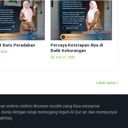
 Batu Peradaban
Percaya Ketetapan-Nya di
Balik Kekurangan
 2026
July 27, 2026
Lebih lama
an embrio-embrio ilmuwan muslim yang bisa mewarnai
 dunia dengan tetap memegang teguh Al Qur’an dan mempunyai
akhlaq.