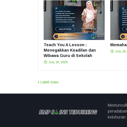
Teach You A Lesson :
Memahat
Menegakkan Keadilan dan
July 28,
Wibawa Guru di Sekolah
July 29, 2026
Lebih baru
Memunculk
peradaban
keluhuran 