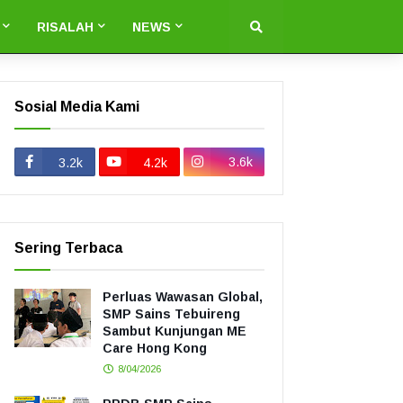
RISALAH
NEWS
Sosial Media Kami
3.6k
3.2k
4.2k
Sering Terbaca
Perluas Wawasan Global,
SMP Sains Tebuireng
Sambut Kunjungan ME
Care Hong Kong
8/04/2026