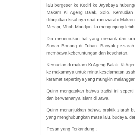
lalu bergeser ke Kediri ke Jayabaya hubung
Makam Ki Ageng Balak, Solo. Kemudian 
dilanjutkan kisahnya saat menziarahi Makam
Merapi, Mbah Maridjan. Ia mengunjungi leb
Dia menemukan hal yang menarik dari ora
Sunan Bonang di Tuban. Banyak peziarah 
membawa keberuntungan dan kesehatan.
Kemudian di makam Ki Ageng Balak Ki Ageng
ke makamnya untuk minta keselamatan usa
keramat sepertinya yang mungkin melanggar 
Quinn mengatakan bahwa tradisi ini sepert
dan berwarnanya islam di Jawa.
Quinn menunjukkan bahwa praktik ziarah buk
yang menghubungkan masa lalu, budaya, dan
Pesan yang Terkandung :