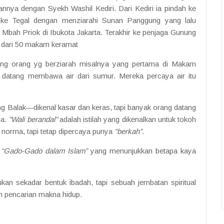
annya dengan Syekh Washil Kediri. Dari Kediri ia pindah ke
ke Tegal dengan menziarahi Sunan Panggung yang lalu
 Mbah Priok di Ibukota Jakarta. Terakhir ke penjaga Gunung
ih dari 50 makam keramat
ng orang yg berziarah misalnya yang pertama di Makam
datang membawa air dari sumur. Mereka percaya air itu
 Balak—dikenal kasar dan keras, tapi banyak orang datang
ha.
"Wali berandal"
adalah istilah yang dikenalkan untuk tokoh
norma, tapi tetap dipercaya punya
“berkah”
.
i
“Gado-Gado dalam Islam”
yang menunjukkan betapa kaya
an sekadar bentuk ibadah, tapi sebuah jembatan spiritual
 pencarian makna hidup.