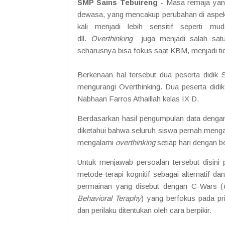
SMP Sains Tebuireng
-
Masa remaja yan
dewasa, yang mencakup perubahan di aspek f
kali menjadi lebih sensitif seperti m
dll.
Overthinking
juga menjadi salah sat
seharusnya bisa fokus saat KBM, menjadi tida
Berkenaan hal tersebut dua peserta didik 
mengurangi Overthinking. Dua peserta didik
Nabhaan Farros Athaillah kelas IX D.
Berdasarkan hasil pengumpulan data dengan 
diketahui bahwa seluruh siswa pernah meng
mengalami
overthinking
setiap hari dengan 
Untuk menjawab persoalan tersebut disin
metode terapi kognitif sebagai alternatif d
permainan yang disebut dengan C-Wars (
Behavioral Teraphy
) yang berfokus pada pri
dan perilaku ditentukan oleh cara berpikir.