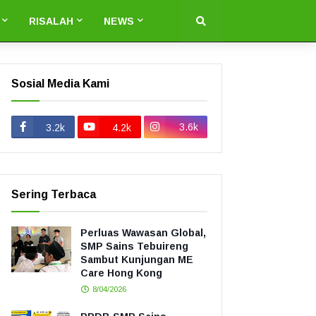
RISALAH
NEWS
Sosial Media Kami
3.6k
3.2k
4.2k
Sering Terbaca
Perluas Wawasan Global,
SMP Sains Tebuireng
Sambut Kunjungan ME
Care Hong Kong
8/04/2026