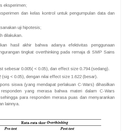
as eksperimen;
ksperimen dan kelas kontrol untuk pengumpulan data dan
ksanakan uji hipotesis;
h dilakukan.
tkan hasil akhir bahwa adanya efektivitas penggunaan
ngurangan tingkat overthinking pada remaja di SMP Sains
est sebesar 0.005( < 0.05), dan effect size 0.794 (sedang).
(sig < 0.05), dengan nilai effect size 1.622 (besar).
espons siswa (yang mendapat perlakuan C-Wars) dihasilkan
ra responden yang merasa bahwa materi dalam C-Wars
i, sehingga para responden merasa puas dan menyarankan
an lainnya.