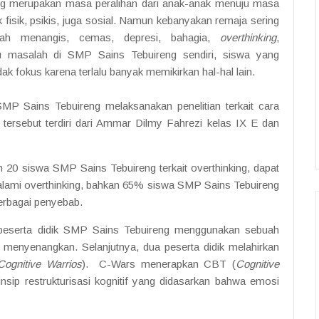
g merupakan masa peralihan dari anak-anak menuju masa
isik, psikis, juga sosial. Namun kebanyakan remaja sering
udah menangis, cemas, depresi, bahagia,
overthinking
,
u masalah di SMP Sains Tebuireng sendiri, siswa yang
k fokus karena terlalu banyak memikirkan hal-hal lain.
SMP Sains Tebuireng melaksanakan penelitian terkait cara
 tersebut terdiri dari Ammar Dilmy Fahrezi kelas IX E dan
20 siswa SMP Sains Tebuireng terkait overthinking, dapat
alami overthinking, bahkan 65% siswa SMP Sains Tebuireng
berbagai penyebab.
i peserta didik SMP Sains Tebuireng menggunakan sebuah
an menyenangkan. Selanjutnya, dua peserta didik melahirkan
Cognitive Warrios
). C-Wars menerapkan CBT (
Cognitive
nsip restrukturisasi kognitif yang didasarkan bahwa emosi