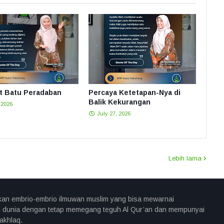
 Batu Peradaban
Percaya Ketetapan-Nya di
Balik Kekurangan
 2026
July 27, 2026
Lebih lama
an embrio-embrio ilmuwan muslim yang bisa mewarnai
 dunia dengan tetap memegang teguh Al Qur’an dan mempunyai
akhlaq.