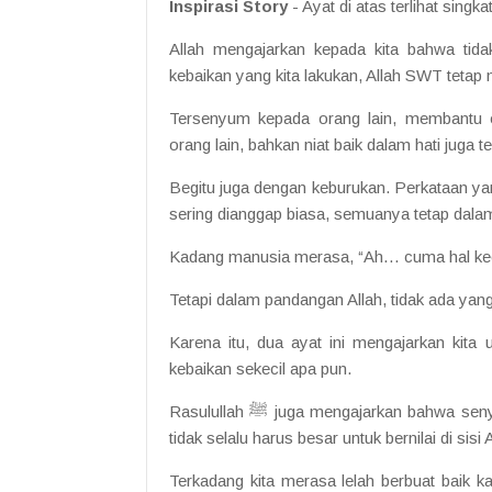
Inspirasi Story
- Ayat di atas terlihat sing
Allah mengajarkan kepada kita bahwa tida
kebaikan yang kita lakukan, Allah SWT tetap 
Tersenyum kepada orang lain, membantu 
orang lain, bahkan niat baik dalam hati juga
Begitu juga dengan keburukan. Perkataan ya
sering dianggap biasa, semuanya tetap dala
Kadang manusia merasa, “Ah… cuma hal kec
Tetapi dalam pandangan Allah, tidak ada yang
Karena itu, dua ayat ini mengajarkan kita
kebaikan sekecil apa pun.
Rasulullah ﷺ juga mengajarkan bahwa senyum kepada saudara kita adalah sedekah. Artinya, kebaikan
tidak selalu harus besar untuk bernilai di sisi A
Terkadang kita merasa lelah berbuat baik k