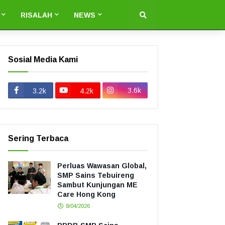
RISALAH
NEWS
Sosial Media Kami
3.6k
3.2k
4.2k
Sering Terbaca
Perluas Wawasan Global,
SMP Sains Tebuireng
Sambut Kunjungan ME
Care Hong Kong
8/04/2026