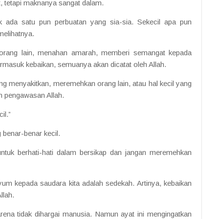
kat, tetapi maknanya sangat dalam.
k ada satu pun perbuatan yang sia-sia. Sekecil apa pun
melihatnya.
orang lain, menahan amarah, memberi semangat kepada
 termasuk kebaikan, semuanya akan dicatat oleh Allah.
ng menyakitkan, meremehkan orang lain, atau hal kecil yang
m pengawasan Allah.
il.”
 benar-benar kecil.
 untuk berhati-hati dalam bersikap dan jangan meremehkan
llah.
arena tidak dihargai manusia. Namun ayat ini mengingatkan