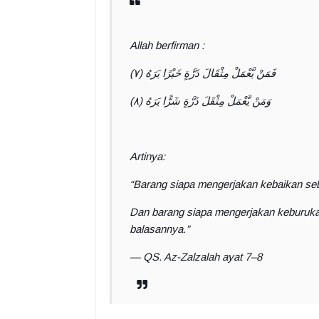
Allah berfirman :
فَمَنْ يَّعْمَلْ مِثْقَالَ ذَرَّةٍ خَيْرًا يَرَهُ (٧)
وَمَنْ يَّعْمَلْ مِثْقَلَ ذَرَّةٍ شَرًّا يَرَهُ (٨)
Artinya:
“Barang siapa mengerjakan kebaikan seb
Dan barang siapa mengerjakan keburukan
balasannya.”
— QS. Az-Zalzalah ayat 7–8