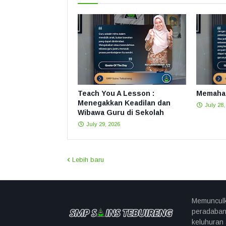
Teach You A Lesson :
Memahat
Menegakkan Keadilan dan
July 28,
Wibawa Guru di Sekolah
July 29, 2026
Lebih baru
Memunculk
peradaban
keluhuran 