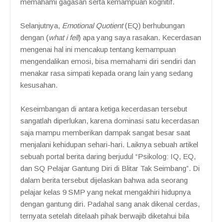
memahami gagasan serta kemampuan kognitif.
Selanjutnya,
Emotional Quotient
(EQ) berhubungan
dengan (
what i fell
) apa yang saya rasakan. Kecerdasan
mengenai hal ini mencakup tentang kemampuan
mengendalikan emosi, bisa memahami diri sendiri dan
menakar rasa simpati kepada orang lain yang sedang
kesusahan.
Keseimbangan di antara ketiga kecerdasan tersebut
sangatlah diperlukan, karena dominasi satu kecerdasan
saja mampu memberikan dampak sangat besar saat
menjalani kehidupan sehari-hari. Laiknya sebuah artikel
sebuah portal berita daring berjudul “Psikolog: IQ, EQ,
dan SQ Pelajar Gantung Diri di Blitar Tak Seimbang”. Di
dalam berita tersebut dijelaskan bahwa ada seorang
pelajar kelas 9 SMP yang nekat mengakhiri hidupnya
dengan gantung diri. Padahal sang anak dikenal cerdas,
ternyata setelah ditelaah pihak berwajib diketahui bila