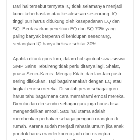
Dari hal tersebut ternyata IQ tidak selamanya menjadi
kunci keberhasilan atau kesuksesan seseorang. IQ
tinggi pun harus didukung oleh kesepadanan EQ dan
SQ. Berdasarkan penelitian EQ dan SQ 70% yang
paling banyak berperan di kehidupan seseorang,
sedangkan IQ hanya bekisar sekitar 30%.
Apabila ditarik garis luru, dalam hal spiritual siwa-siswai
SMP Sains Tebuireng tidak perlu ditanya lagi. Shalat,
puasa Senin-Kamis, Mengaji Kitab, dan lain-lain pasti
sering dilakukan. Tapi bagaimanakah dengan EQ atau
tingkat emosi mereka. Di sinilah peran sebagai guru
harus tahu bagaimana cara memahami emosi mereka.
Dimulai dari diri sendiri sebagai guru juga harus bisa
mengendalikan emosi. Satu hal utama adalah
memberikan perhatian sebagai penganti orangtua di
rumah. Karena sudah menjadi rahasia umum jika anak
pondok harus mandiri karena jauh dari orangtua.