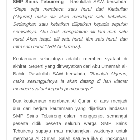
SMP Sains Tebuireng
- Rasulullah SAW. bersabda:
“Siapa saja membaca satu huruf dari Kitabullah
(Alquran) maka dia akan mendapat satu kebaikan.
Sedangkan satu kebaikan dilipatkan kepada sepuluh
semisalnya. Aku tidak mengatakan alif lâm mîm satu
huruf. Akan tetapi, alif satu huruf, lâm satu huruf, dan
mîm satu huruf.” (HR At-Tirmidzi)
.
Keutamaan selanjutnya adalah memberi syafaat di
akhirat. Seperti yang diriwayatkan dari Abu Umamah al-
Bahili, Rasulullah SAW bersabda,
"Bacalah Alquran,
maka sesungguhnya ia akan datang di hari kiamat
memberi syafaat kepada pembacanya"
.
Dua keutamaan membaca Al Qur'an di atas menjadi
dua dari berjuta keutamaan yang dijadikan landasan
SMP Sains Tebuireng dalam menggenjot semangat
peserta didik beserta seluruh warga SMP Sains
Tebuireng supaya mau meluangkan waktunya untuk
membaca Al Qur'an. Salah satunya jika di lingkungan