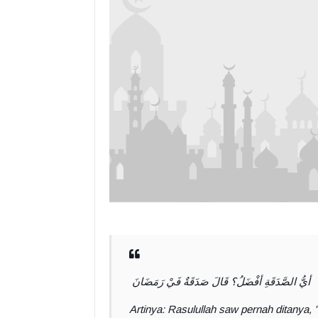
أيُّ الصَّدَقَةِ أفْضَلُ؟ قَالَ صَدَقَةٌ فَيْ رَمَضَانَ
Artinya: Rasulullah saw pernah ditanya,