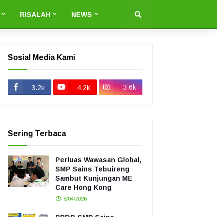
RISALAH
NEWS
Sosial Media Kami
3.6k
3.2k
4.2k
Sering Terbaca
Perluas Wawasan Global,
SMP Sains Tebuireng
Sambut Kunjungan ME
Care Hong Kong
8/04/2026