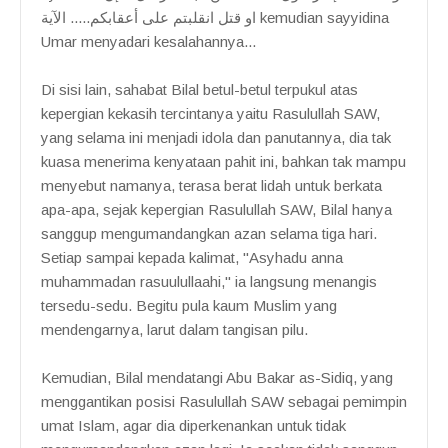
او قتل انقلبتم على أعقابكم..... الآية kemudian sayyidina
Umar menyadari kesalahannya...
Di sisi lain, sahabat Bilal betul-betul terpukul atas
kepergian kekasih tercintanya yaitu Rasulullah SAW,
yang selama ini menjadi idola dan panutannya, dia tak
kuasa menerima kenyataan pahit ini, bahkan tak mampu
menyebut namanya, terasa berat lidah untuk berkata
apa-apa, sejak kepergian Rasulullah SAW, Bilal hanya
sanggup mengumandangkan azan selama tiga hari.
Setiap sampai kepada kalimat, "Asyhadu anna
muhammadan rasuulullaahi," ia langsung menangis
tersedu-sedu. Begitu pula kaum Muslim yang
mendengarnya, larut dalam tangisan pilu.
Kemudian, Bilal mendatangi Abu Bakar as-Sidiq, yang
menggantikan posisi Rasulullah SAW sebagai pemimpin
umat Islam, agar dia diperkenankan untuk tidak