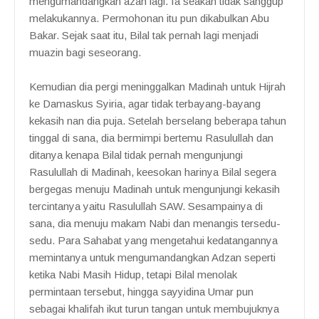
mengumandangkan azan lagi. Ia seakan tidak sanggup
melakukannya. Permohonan itu pun dikabulkan Abu
Bakar. Sejak saat itu, Bilal tak pernah lagi menjadi
muazin bagi seseorang.
Kemudian dia pergi meninggalkan Madinah untuk Hijrah
ke Damaskus Syiria, agar tidak terbayang-bayang
kekasih nan dia puja. Setelah berselang beberapa tahun
tinggal di sana, dia bermimpi bertemu Rasulullah dan
ditanya kenapa Bilal tidak pernah mengunjungi
Rasulullah di Madinah, keesokan harinya Bilal segera
bergegas menuju Madinah untuk mengunjungi kekasih
tercintanya yaitu Rasulullah SAW. Sesampainya di
sana, dia menuju makam Nabi dan menangis tersedu-
sedu. Para Sahabat yang mengetahui kedatangannya
memintanya untuk mengumandangkan Adzan seperti
ketika Nabi Masih Hidup, tetapi Bilal menolak
permintaan tersebut, hingga sayyidina Umar pun
sebagai khalifah ikut turun tangan untuk membujuknya