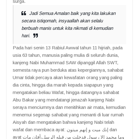
surga.
Jadi Semua Amalan baik yang kita lakukan
secara istiqomah, insyaallah akan selalu
berbuah manis untuk kita nikmati di kemudian
hari.
Pada hari senin 13 Rabiul Awwal tahun 11 hijriah, pada
usia 63 tahun, manusia paling mulia di seluruh dunia,
kanjeng Nabi Muhammad SAW dipanggil Allah SWT,
semesta raya pun berduka atas kepergiannya, sahabat
Umar tidak percaya akan kewafatan orang yang paling
dia cinta, hingga dia marah kepada siapapun yang
mengatakan beliau Wafat, hingga datangnya sahabat
Abu Bakar yang mendatangi jenazah kanjeng Nabi
seraya menciumnya dan menitihkan air mata, kemudian
menemui segenap sahabat yang menanti di luar rumah
Aisyah dan mengatakan bahwa kanjeng Nabi telah
wafat dan membaca ayat: إنك ميت و إنهم ميتون dan
ayat وما محمد إلا رسول قدخلت من قبله الرسل،أفإن مات