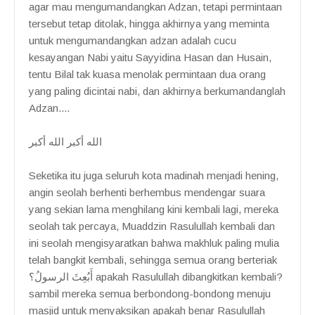
agar mau mengumandangkan Adzan, tetapi permintaan
tersebut tetap ditolak, hingga akhirnya yang meminta
untuk mengumandangkan adzan adalah cucu
kesayangan Nabi yaitu Sayyidina Hasan dan Husain,
tentu Bilal tak kuasa menolak permintaan dua orang
yang paling dicintai nabi, dan akhirnya berkumandanglah
Adzan....
الله أكبر الله أكبر
Seketika itu juga seluruh kota madinah menjadi hening,
angin seolah berhenti berhembus mendengar suara
yang sekian lama menghilang kini kembali lagi, mereka
seolah tak percaya, Muaddzin Rasulullah kembali dan
ini seolah mengisyaratkan bahwa makhluk paling mulia
telah bangkit kembali, sehingga semua orang berteriak
أَبُعِثَ الرسولُ؟ apakah Rasulullah dibangkitkan kembali?
sambil mereka semua berbondong-bondong menuju
masjid untuk menyaksikan apakah benar Rasulullah